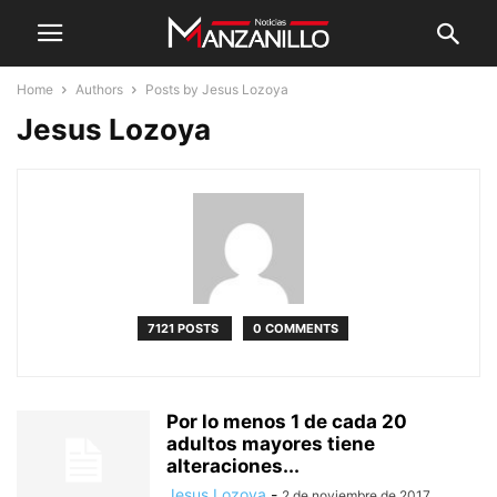
Home
Authors
Posts by Jesus Lozoya
Jesus Lozoya
7121 POSTS
0 COMMENTS
Por lo menos 1 de cada 20
adultos mayores tiene
alteraciones...
Jesus Lozoya
-
2 de noviembre de 2017