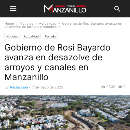
Home
Noticias
Actualidad
Gobierno de Rosi Bayardo avanza en
desazolve de arroyos y canales en...
Noticias
Actualidad
Portada
Gobierno de Rosi Bayardo
avanza en desazolve de
arroyos y canales en
Manzanillo
1330
0
By
Redacción
-
7 de mayo de 2025