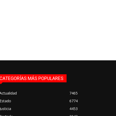
CATEGORÍAS MÁS POPULARES
Actualidad
7465
Estado
6774
Justicia
4453