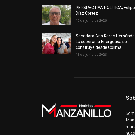
PERSPECTIVA POLÍTICA, Felip
Díaz Cortez
16 de junio de 2026
Senadora Ana Karen Hernánde
La soberanía Energética se
construye desde Colima
15 de junio de 2026
Sob
Somo
Manz
marc
nues