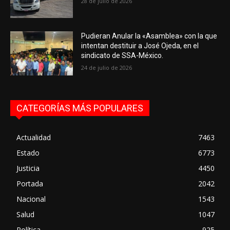
28 de julio de 2026
Pudieran Anular la «Asamblea» con la que
intentan destituir a José Ojeda, en el
sindicato de SSA-México.
24 de julio de 2026
CATEGORÍAS MÁS POPULARES
Actualidad
7463
Estado
6773
Justicia
4450
Portada
2042
Nacional
1543
Salud
1047
Política
925