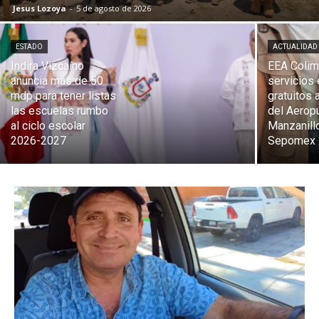
Jesus Lozoya
-
5 de agosto de 2026
ESTADO
ACTUALIDAD
Indira Vizcaíno
EEA Colim
anuncia más de 50
servicios
mdp para tener listas
gratuitos 
las escuelas rumbo
del Aerop
al ciclo escolar
Manzanill
2026-2027
Sepomex