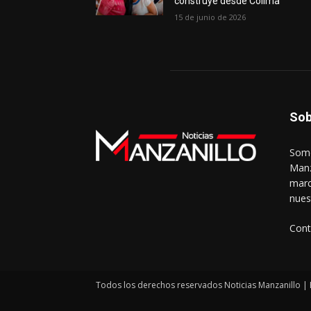
construye desde Colima
15 de junio de 2026
Sob
Somo
Manz
marc
nues
Cont
Todos los derechos reservados Noticias Manzanillo | 