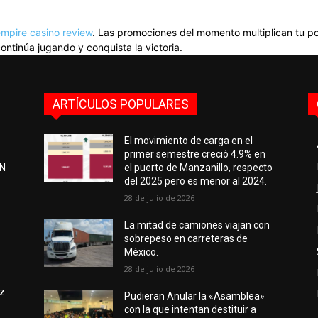
mpire casino review
. Las promociones del momento multiplican tu pote
ontinúa jugando y conquista la victoria.
ARTÍCULOS POPULARES
El movimiento de carga en el
primer semestre creció 4.9% en
EN
el puerto de Manzanillo, respecto
del 2025 pero es menor al 2024.
28 de julio de 2026
e
La mitad de camiones viajan con
sobrepeso en carreteras de
México.
28 de julio de 2026
z:
Pudieran Anular la «Asamblea»
con la que intentan destituir a