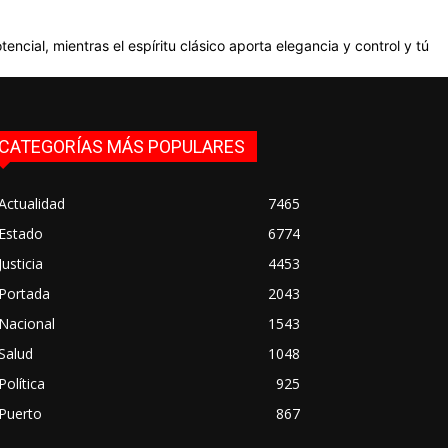
ncial, mientras el espíritu clásico aporta elegancia y control y tú
CATEGORÍAS MÁS POPULARES
Actualidad
7465
Estado
6774
Justicia
4453
Portada
2043
Nacional
1543
Salud
1048
Política
925
Puerto
867