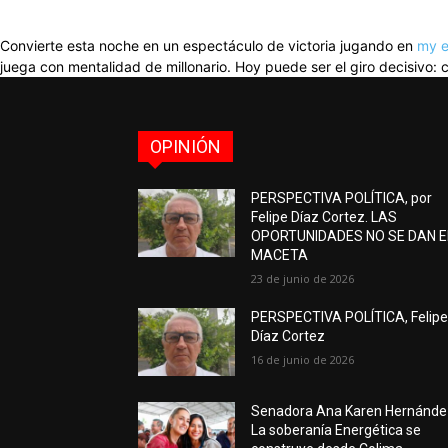
Convierte esta noche en un espectáculo de victoria jugando en
my e
juega con mentalidad de millonario. Hoy puede ser el giro decisivo: c
OPINIÓN
PERSPECTIVA POLÍTICA, por
Felipe Díaz Cortez. LAS
OPORTUNIDADES NO SE DAN 
MACETA
23 de junio de 2026
PERSPECTIVA POLÍTICA, Felip
Díaz Cortez
16 de junio de 2026
Senadora Ana Karen Hernánde
La soberanía Energética se