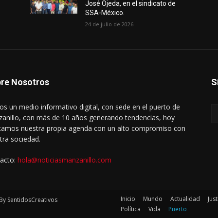
José Ojeda, en el sindicato de
SSA-México.
24 de julio de 2026
re Nosotros
S
s un medio informativo digital, con sede en el puerto de
anillo, con más de 10 años generando tendencias, hoy
amos nuestra propia agenda con un alto compromiso con
tra sociedad.
acto:
hola@noticiasmanzanillo.com
Inicio
Mundo
Actualidad
Just
By SentidosCreativos
Política
Vida
Puerto