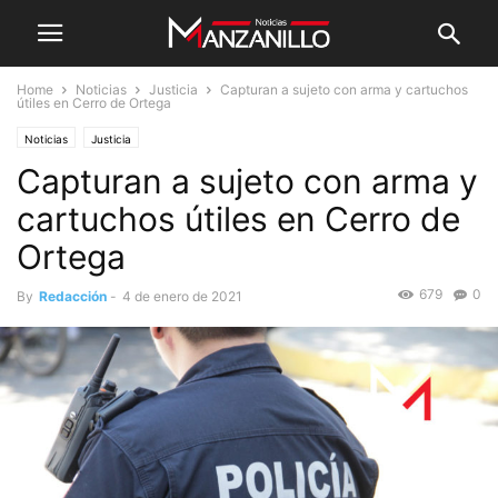
Home
Noticias
Justicia
Capturan a sujeto con arma y cartuchos
útiles en Cerro de Ortega
Noticias
Justicia
Capturan a sujeto con arma y
cartuchos útiles en Cerro de
Ortega
679
0
By
Redacción
-
4 de enero de 2021