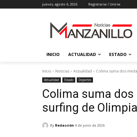
jueves, agosto 6, 2026
Registrarse / Unirse
INICIO
ACTUALIDAD
ESTADO
Inicio
Noticias
Actualidad
Colima suma dos medall
Actualidad
Estado
Deportes
Colima suma dos 
surfing de Olimpi
By
Redacción
4 de junio de 2026