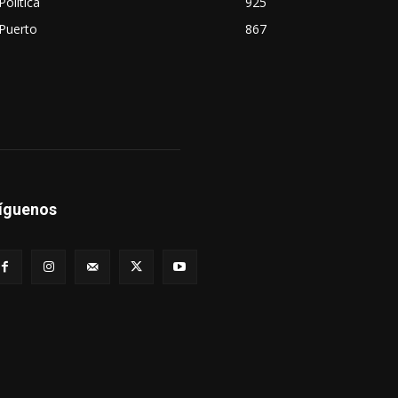
Política
925
Puerto
867
íguenos