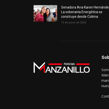
Senadora Ana Karen Hernánde
La soberanía Energética se
construye desde Colima
15 de junio de 2026
Sob
Somo
Manz
marc
nues
Cont