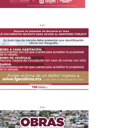
- Ads -
- Ads -