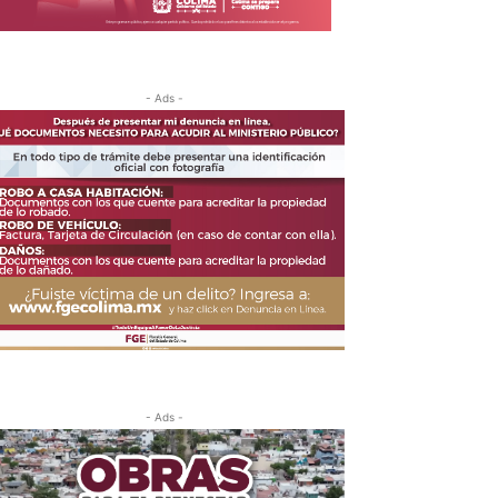
- Ads -
- Ads -