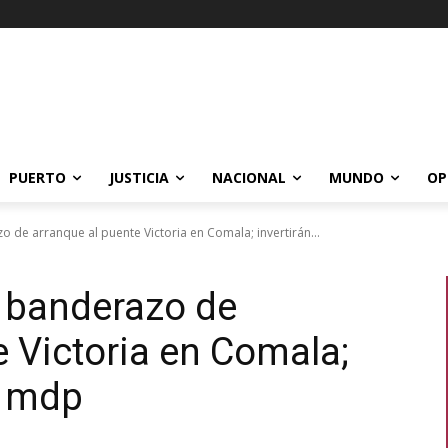
PUERTO
JUSTICIA
NACIONAL
MUNDO
OP
o de arranque al puente Victoria en Comala; invertirán...
a banderazo de
e Victoria en Comala;
5 mdp