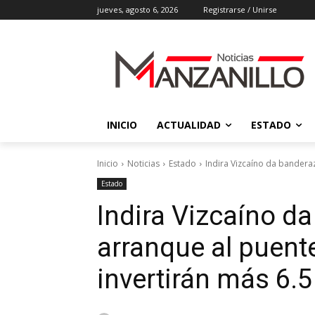
jueves, agosto 6, 2026
Registrarse / Unirse
INICIO
ACTUALIDAD
ESTADO
Inicio
Noticias
Estado
Indira Vizcaíno da banderaz
Estado
Indira Vizcaíno d
arranque al puent
invertirán más 6.