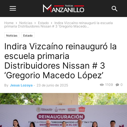
Home
Noticias
Estado
Indira Vizcaíno reinauguró la escuela
primaria Distribuidores Nissan # 3 ‘Gregorio Macedo...
Noticias
Estado
Indira Vizcaíno reinauguró la
escuela primaria
Distribuidores Nissan # 3
‘Gregorio Macedo López’
1109
0
By
Jesus Lozoya
-
23 de junio de 2025