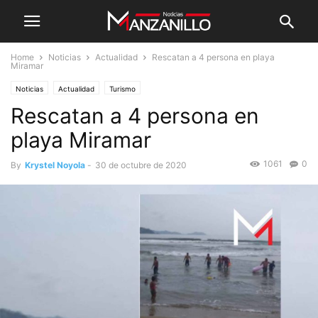
Home
Noticias
Actualidad
Rescatan a 4 persona en playa
Miramar
Noticias
Actualidad
Turismo
Rescatan a 4 persona en
playa Miramar
1061
0
By
Krystel Noyola
-
30 de octubre de 2020