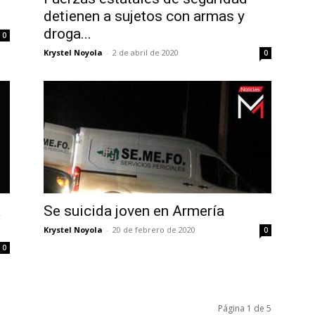
detienen a sujetos con armas y
droga...
0
Krystel Noyola
-
2 de abril de 2020
0
a
Se suicida joven en Armería
Krystel Noyola
-
20 de febrero de 2020
0
0
Página 1 de 5