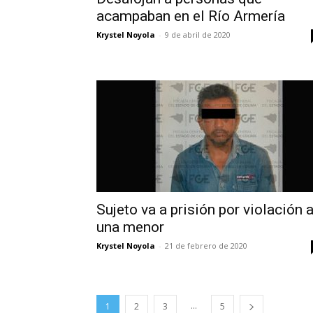
acampaban en el Río Armería
Krystel Noyola
-
9 de abril de 2020
Sujeto va a prisión por violación 
una menor
Krystel Noyola
-
21 de febrero de 2020
...
1
2
3
5