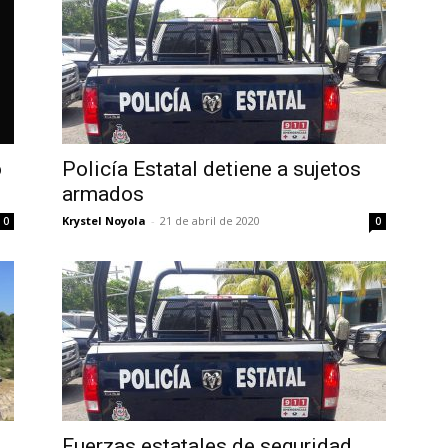
o
Policía Estatal detiene a sujetos
armados
Krystel Noyola
-
21 de abril de 2020
0
0
Fuerzas estatales de seguridad