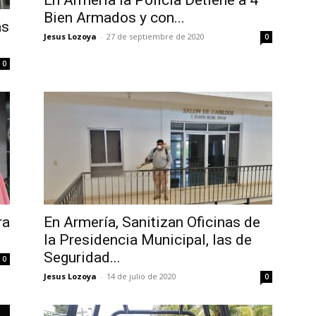
En Armería la Policía Detiene a 4
Bien Armados y con...
as
Jesus Lozoya
-
27 de septiembre de 2020
0
0
ra
En Armería, Sanitizan Oficinas de
la Presidencia Municipal, las de
Seguridad...
0
Jesus Lozoya
-
14 de julio de 2020
0