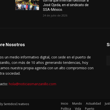
con la que intentan destituir a
José Ojeda, en el sindicato de
SSA-México.
24 de julio de 2026
re Nosotros
S
s un medio informativo digital, con sede en el puerto de
anillo, con más de 10 años generando tendencias, hoy
amos nuestra propia agenda con un alto compromiso con
tra sociedad.
acto:
hola@noticiasmanzanillo.com
Inicio
Mundo
Actualidad
Just
By SentidosCreativos
Política
Vida
Puerto