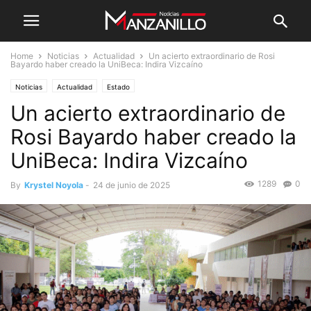
Home
Noticias
Actualidad
Un acierto extraordinario de Rosi
Bayardo haber creado la UniBeca: Indira Vizcaíno
Noticias
Actualidad
Estado
Un acierto extraordinario de
Rosi Bayardo haber creado la
UniBeca: Indira Vizcaíno
1289
0
By
Krystel Noyola
-
24 de junio de 2025