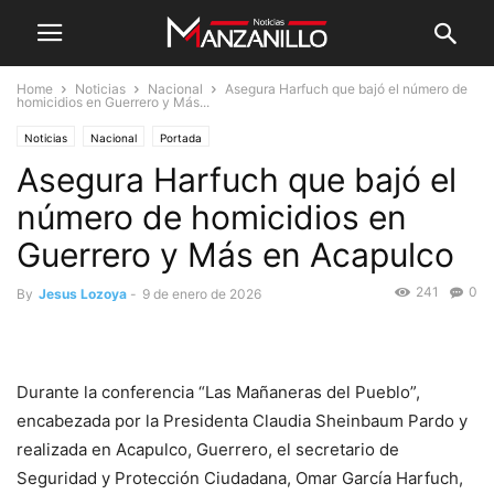
Home
Noticias
Nacional
Asegura Harfuch que bajó el número de
homicidios en Guerrero y Más...
Noticias
Nacional
Portada
Asegura Harfuch que bajó el
número de homicidios en
Guerrero y Más en Acapulco
241
0
By
Jesus Lozoya
-
9 de enero de 2026
Durante la conferencia “Las Mañaneras del Pueblo”,
encabezada por la Presidenta Claudia Sheinbaum Pardo y
realizada en Acapulco, Guerrero, el secretario de
Seguridad y Protección Ciudadana, Omar García Harfuch,