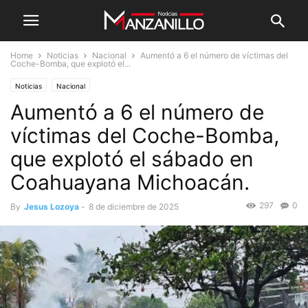
Home
Noticias
Nacional
Aumentó a 6 el número de víctimas del
Coche-Bomba, que explotó el...
Noticias
Nacional
Aumentó a 6 el número de
víctimas del Coche-Bomba,
que explotó el sábado en
Coahuayana Michoacán.
297
0
By
Jesus Lozoya
-
8 de diciembre de 2025