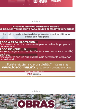
- Ads -
- Ads -