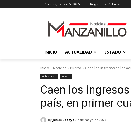
miércoles, agosto 5, 2026
Registrarse / Unirse
INICIO
ACTUALIDAD
ESTADO
Inicio
Noticias
Puerto
Caen los ingresos en las ad
Actualidad
Puerto
Caen los ingresos
país, en primer cu
By
Jesus Lozoya
27 de mayo de 2026