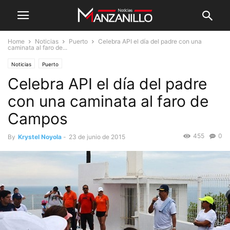
Home
Noticias
Puerto
Celebra API el día del padre con una
caminata al faro de...
Noticias
Puerto
Celebra API el día del padre
con una caminata al faro de
Campos
455
0
By
Krystel Noyola
-
23 de junio de 2015