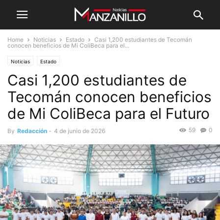
Home
Noticias
Estado
Casi 1,200 estudiantes de Tecomán
conocen beneficios de Mi ColiBeca para el...
Noticias
Estado
Casi 1,200 estudiantes de
Tecomán conocen beneficios
de Mi ColiBeca para el Futuro
59
0
By
Redacción
-
4 de junio de 2026