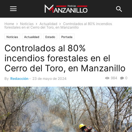
Home
Noticias
Actualidad
Controlados al 80% incendios
forestales en el Cerro del Toro, en Manzanillo
Noticias
Actualidad
Estado
Portada
Controlados al 80%
incendios forestales en el
Cerro del Toro, en Manzanillo
984
0
By
Redacción
-
23 de mayo de 2024