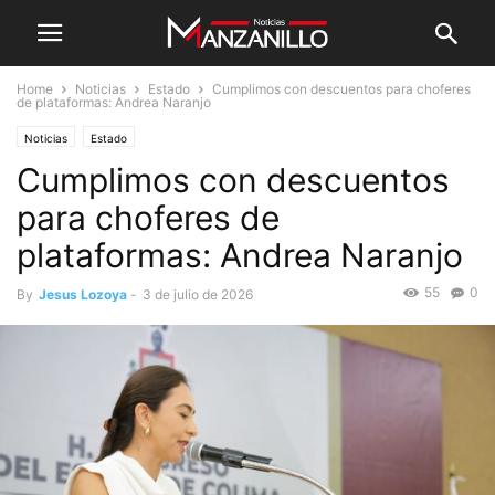
Home
Noticias
Estado
Cumplimos con descuentos para choferes
de plataformas: Andrea Naranjo
Noticias
Estado
Cumplimos con descuentos
para choferes de
plataformas: Andrea Naranjo
55
0
By
Jesus Lozoya
-
3 de julio de 2026