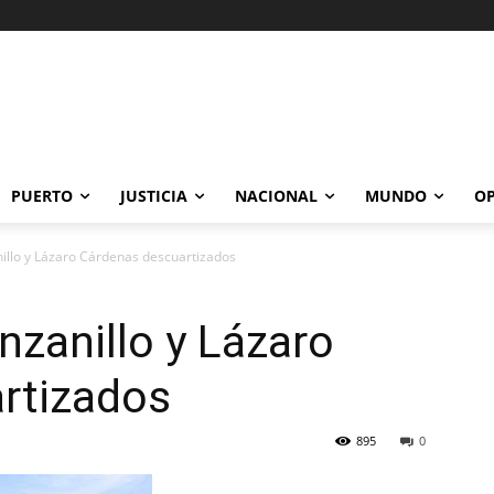
PUERTO
JUSTICIA
NACIONAL
MUNDO
OP
llo y Lázaro Cárdenas descuartizados
zanillo y Lázaro
rtizados
895
0