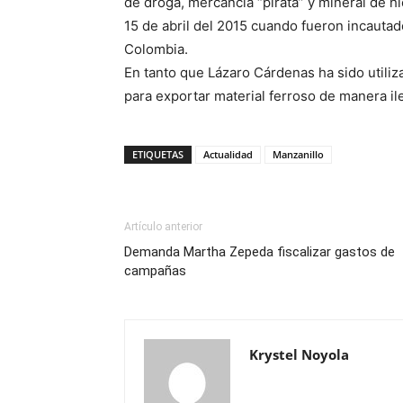
de droga, mercancía “pirata” y mineral de hi
15 de abril del 2015 cuando fueron incauta
Colombia.
En tanto que Lázaro Cárdenas ha sido utiliz
para exportar material ferroso de manera il
ETIQUETAS
Actualidad
Manzanillo
Artículo anterior
Demanda Martha Zepeda fiscalizar gastos de
campañas
Krystel Noyola