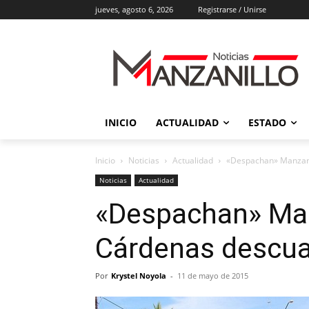
jueves, agosto 6, 2026
Registrarse / Unirse
INICIO
ACTUALIDAD
ESTADO
Inicio
Noticias
Actualidad
«Despachan» Manzani
Noticias
Actualidad
«Despachan» Man
Cárdenas descua
Por
Krystel Noyola
-
11 de mayo de 2015