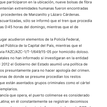
e participaron en la ubicación, nueve bolsas de fibra
 contenían extremidades humanas fueron encontradas
s procedentes de Manzanillo y Lázaro Cárdenas.
scuartizadas, sólo se informó que el tren que procedía
las 0:45 horas del domingo, mientras que el de
lugar acudieron elementos de la Policía Federal,
d Pública de la Capital del País, mientras que el
revia FAZC/AZC-1/T-1/649/15-05 por homicidio doloso.
tales no han informado si investigaran en la entidad
l 2012 el Gobierno del Estado asumió una política de
tos presuntamente para no hacer apología del crimen.
denas de donde se presume procedían los restos
que están asentados grupos criminales como el cártel
Templarios.
rcancía que opera, el puerto colimense es considerado
atina; en él constantemente se registran decomisos