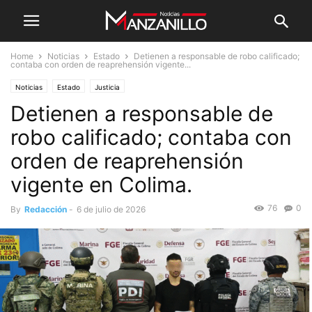
Home
Noticias
Estado
Detienen a responsable de robo calificado;
contaba con orden de reaprehensión vigente...
Noticias
Estado
Justicia
Detienen a responsable de
robo calificado; contaba con
orden de reaprehensión
vigente en Colima.
76
0
By
Redacción
-
6 de julio de 2026