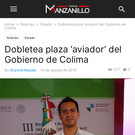
Home
Noticias
Estado
Dobletea plaza ‘aviador’ del Gobierno de
Colima
Noticias
Estado
Dobletea plaza ‘aviador’ del
Gobierno de Colima
577
0
By
Krystel Noyola
-
10 de agosto de 2015