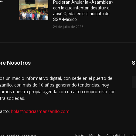
z:
Pudieran Anular la «Asamblea»
con la que intentan destituir a
José Ojeda, en el sindicato de
SSA-México.
24 de julio de 2026
re Nosotros
S
s un medio informativo digital, con sede en el puerto de
anillo, con más de 10 años generando tendencias, hoy
amos nuestra propia agenda con un alto compromiso con
tra sociedad.
acto:
hola@noticiasmanzanillo.com
Inicio
Mundo
Actualidad
Just