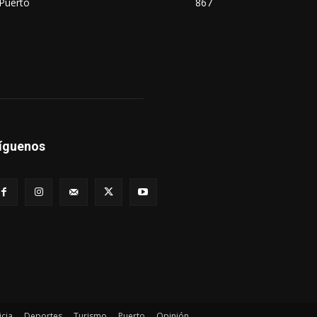
Puerto
867
íguenos
icia
Deportes
Turismo
Puerto
Opinión