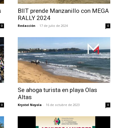
s
BIIT prende Manzanillo con MEGA
RALLY 2024
Redacción
-
17 de julio de 2024
0
0
Se ahoga turista en playa Olas
Altas
Krystel Noyola
-
16 de octubre de 2023
0
0