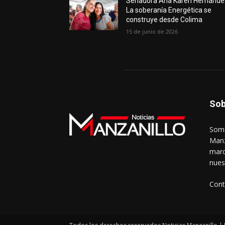
Senadora Ana Karen Hernánde
La soberanía Energética se
construye desde Colima
15 de junio de 2026
Sob
Somo
Manz
marc
nues
Cont