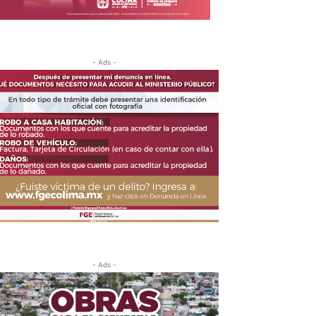
- Ads -
- Ads -