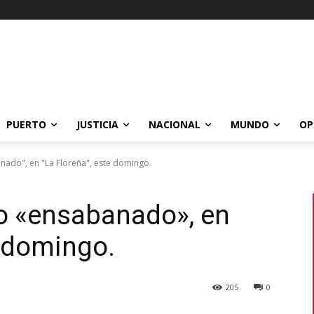
PUERTO
JUSTICIA
NACIONAL
MUNDO
OP
ado", en "La Floreña", este domingo.
o «ensabanado», en
e domingo.
205
0