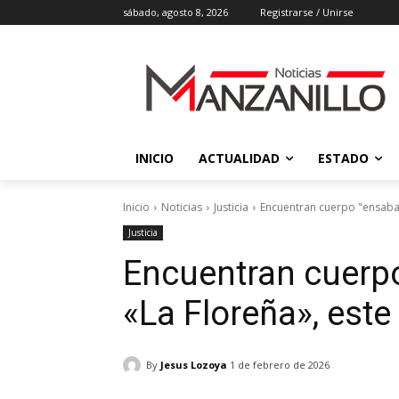
sábado, agosto 8, 2026
Registrarse / Unirse
INICIO
ACTUALIDAD
ESTADO
Inicio
Noticias
Justicia
Encuentran cuerpo "ensaban
Justicia
Encuentran cuerp
«La Floreña», est
By
Jesus Lozoya
1 de febrero de 2026