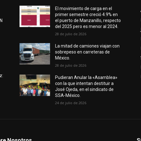
El movimiento de carga en el
primer semestre creció 4.9% en
EN
el puerto de Manzanillo, respecto
del 2025 pero es menor al 2024.
28 de julio de 2026
e
La mitad de camiones viajan con
sobrepeso en carreteras de
México.
28 de julio de 2026
z:
Pudieran Anular la «Asamblea»
con la que intentan destituir a
José Ojeda, en el sindicato de
SSA-México.
24 de julio de 2026
re Nosotros
S