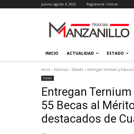
jueves, agosto 6, 2026
Registrarse / Unirse
INICIO
ACTUALIDAD
ESTADO
Inicio
Noticias
Estado
Entregan Ternium y Educaci
Estado
Entregan Ternium
55 Becas al Mérit
destacados de C