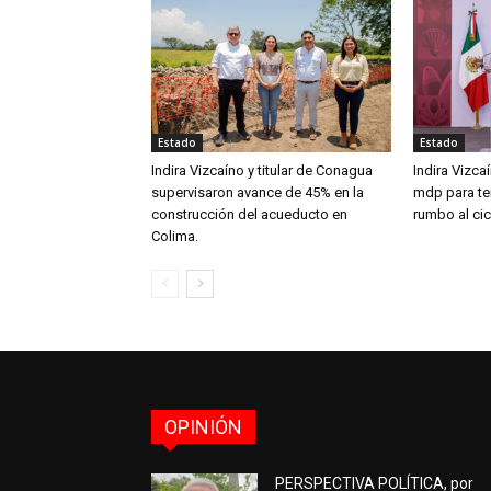
Estado
Estado
Indira Vizcaíno y titular de Conagua
Indira Vizca
supervisaron avance de 45% en la
mdp para ten
construcción del acueducto en
rumbo al ci
Colima.
OPINIÓN
PERSPECTIVA POLÍTICA, por