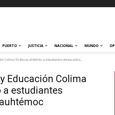
PUERTO
JUSTICIA
NACIONAL
MUNDO
OP
ón Colima 55 Becas al Mérito a estudiantes destacados...
 y Educación Colima
o a estudiantes
uauhtémoc