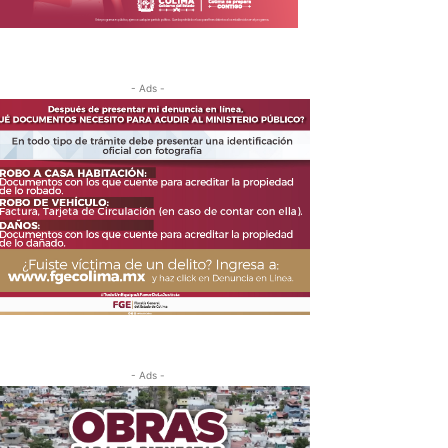
- Ads -
- Ads -