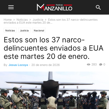
Home
Noticias
Justicia
Estos son los 37 narco-delincuentes
enviados a EUA este martes 20 de...
Noticias
Justicia
Nacional
Estos son los 37 narco-
delincuentes enviados a EUA
este martes 20 de enero.
283
0
By
Jesus Lozoya
-
20 de enero de 2026