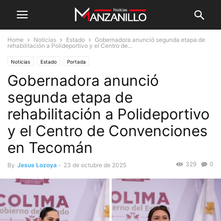
Home
Noticias
Estado
Gobernadora anunció segunda etapa de
rehabilitación a Polideportivo y el Centro de...
Noticias
Estado
Portada
Gobernadora anunció
segunda etapa de
rehabilitación a Polideportivo
y el Centro de Convenciones
en Tecomán
329
0
By
Jesus Lozoya
-
23 de octubre de 2025