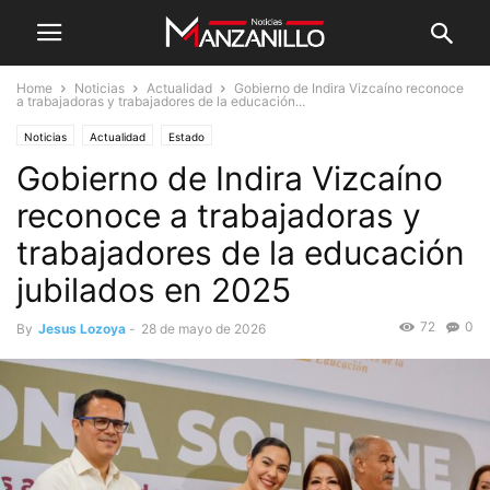
Home
Noticias
Actualidad
Gobierno de Indira Vizcaíno reconoce
a trabajadoras y trabajadores de la educación...
Noticias
Actualidad
Estado
Gobierno de Indira Vizcaíno
reconoce a trabajadoras y
trabajadores de la educación
jubilados en 2025
72
0
By
Jesus Lozoya
-
28 de mayo de 2026