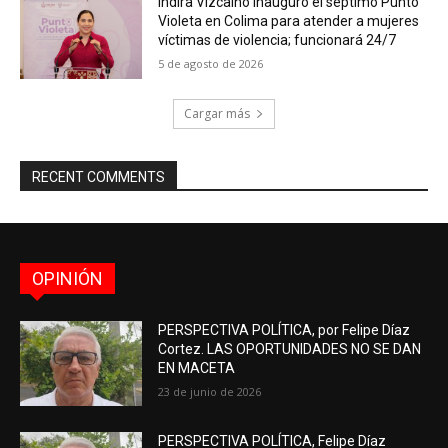
Indira Vizcaíno inauguró el séptimo Punto
Violeta en Colima para atender a mujeres
víctimas de violencia; funcionará 24/7
5 de agosto de 2026
Cargar más
RECENT COMMENTS
OPINIÓN
PERSPECTIVA POLÍTICA, por Felipe Díaz
Cortez. LAS OPORTUNIDADES NO SE DAN
EN MACETA
23 de junio de 2026
PERSPECTIVA POLÍTICA, Felipe Díaz