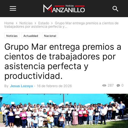
Home
Noticias
Estado
Grupo Mar entrega premios a cientos de
trabajadores por asistencia perfecta y...
Noticias
Actualidad
Nacional
Grupo Mar entrega premios a
cientos de trabajadores por
asistencia perfecta y
productividad.
287
0
By
Jesus Lozoya
-
16 de febrero de 2026