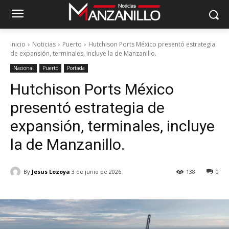
Inicio
Noticias
Puerto
Hutchison Ports México presentó estrategia
de expansión, terminales, incluye la de Manzanillo.
Nacional
Puerto
Portada
Hutchison Ports México
presentó estrategia de
expansión, terminales, incluye
la de Manzanillo.
By
Jesus Lozoya
3 de junio de 2026
138
0