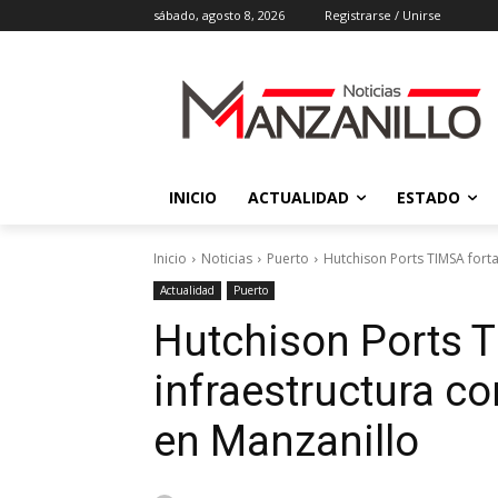
sábado, agosto 8, 2026
Registrarse / Unirse
INICIO
ACTUALIDAD
ESTADO
Inicio
Noticias
Puerto
Hutchison Ports TIMSA forta
Actualidad
Puerto
Hutchison Ports T
infraestructura c
en Manzanillo