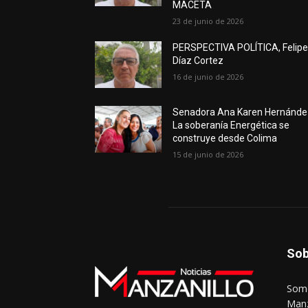
MACETA
23 de junio de 2026
PERSPECTIVA POLÍTICA, Felip
Díaz Cortez
16 de junio de 2026
Senadora Ana Karen Hernánde
La soberanía Energética se
construye desde Colima
15 de junio de 2026
Sob
Somo
Manz