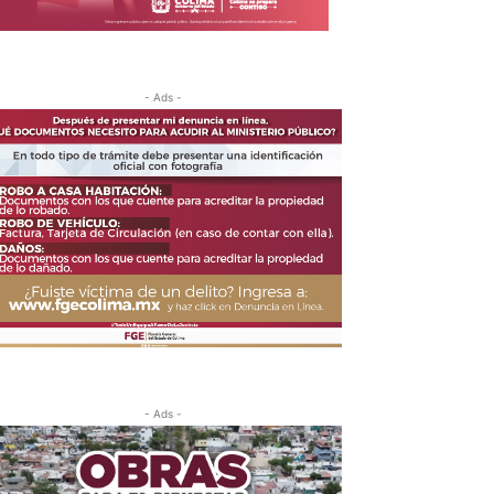
- Ads -
- Ads -