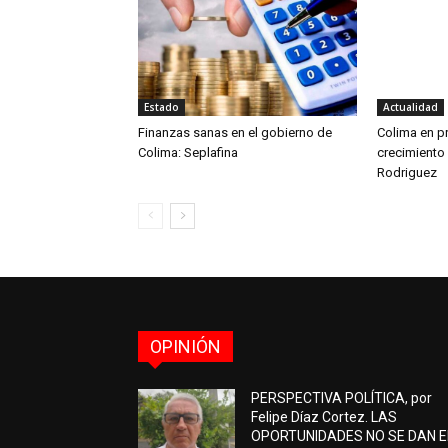
Estado
Actualidad
Finanzas sanas en el gobierno de
Colima en pr
Colima: Seplafina
crecimiento
Rodriguez
OPINIÓN
PERSPECTIVA POLÍTICA, por
Felipe Díaz Cortez. LAS
OPORTUNIDADES NO SE DAN 