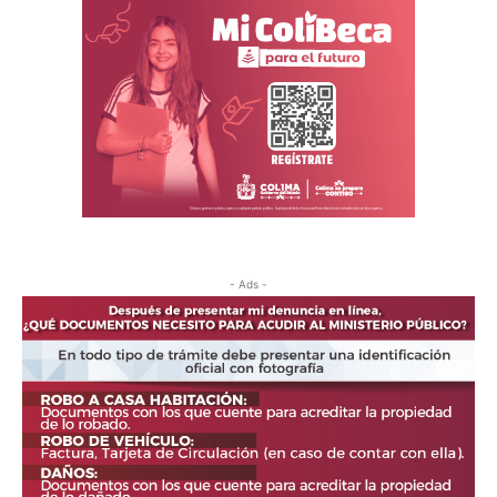
- Ads -