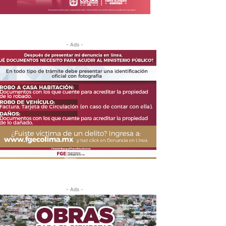
- Ads -
- Ads -