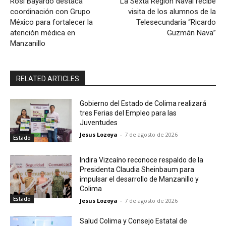
Rosi Bayardo destaca
La Sexta Región Naval recibe
coordinación con Grupo
visita de los alumnos de la
México para fortalecer la
Telesecundaria “Ricardo
atención médica en
Guzmán Nava”
Manzanillo
RELATED ARTICLES
Gobierno del Estado de Colima realizará
tres Ferias del Empleo para las
Juventudes
Jesus Lozoya
-
7 de agosto de 2026
Estado
Indira Vizcaíno reconoce respaldo de la
Presidenta Claudia Sheinbaum para
impulsar el desarrollo de Manzanillo y
Colima
Estado
Jesus Lozoya
-
7 de agosto de 2026
Salud Colima y Consejo Estatal de