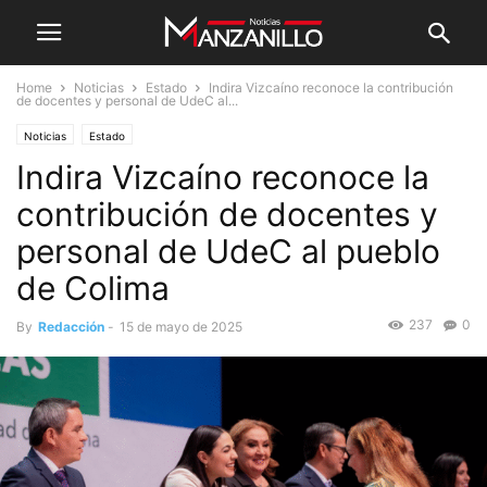
Home
Noticias
Estado
Indira Vizcaíno reconoce la contribución
de docentes y personal de UdeC al...
Noticias
Estado
Indira Vizcaíno reconoce la
contribución de docentes y
personal de UdeC al pueblo
de Colima
237
0
By
Redacción
-
15 de mayo de 2025