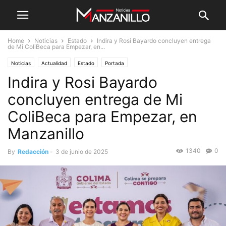
Home
Noticias
Estado
Indira y Rosi Bayardo concluyen entrega
de Mi ColiBeca para Empezar, en...
Noticias
Actualidad
Estado
Portada
Indira y Rosi Bayardo
concluyen entrega de Mi
ColiBeca para Empezar, en
Manzanillo
1340
0
By
Redacción
-
3 de junio de 2025