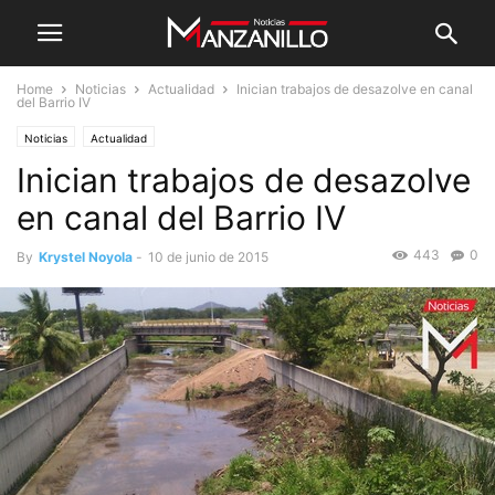
Home
Noticias
Actualidad
Inician trabajos de desazolve en canal
del Barrio IV
Noticias
Actualidad
Inician trabajos de desazolve
en canal del Barrio IV
443
0
By
Krystel Noyola
-
10 de junio de 2015