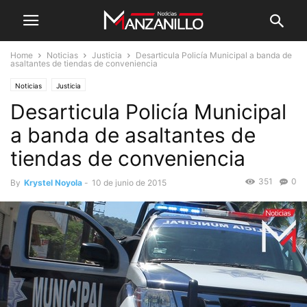
Home
Noticias
Justicia
Desarticula Policía Municipal a banda de
asaltantes de tiendas de conveniencia
Noticias
Justicia
Desarticula Policía Municipal
a banda de asaltantes de
tiendas de conveniencia
351
0
By
Krystel Noyola
-
10 de junio de 2015