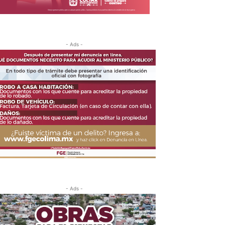
- Ads -
- Ads -