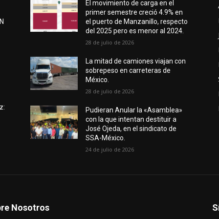
El movimiento de carga en el
primer semestre creció 4.9% en
EN
el puerto de Manzanillo, respecto
del 2025 pero es menor al 2024.
28 de julio de 2026
e
La mitad de camiones viajan con
sobrepeso en carreteras de
México.
28 de julio de 2026
z:
Pudieran Anular la «Asamblea»
con la que intentan destituir a
José Ojeda, en el sindicato de
SSA-México.
24 de julio de 2026
re Nosotros
S