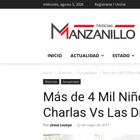
miércoles, agosto 5, 2026
Registrarse / Unirse
INICIO
ACTUALIDAD
ESTADO
Inicio
Noticias
Actualidad
Más de 4 Mil Niños R
Noticias
Actualidad
Más de 4 Mil Niñ
Charlas Vs Las 
Por
Jesus Lozoya
-
22 de mayo de 2017