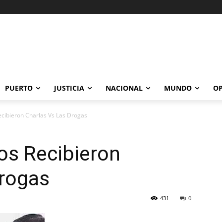
PUERTO
JUSTICIA
NACIONAL
MUNDO
OP
ecibieron Charlas Vs Las Drogas
os Recibieron
Drogas
431
0