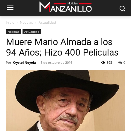
Inicio
Noticias
Actualidad
Noticias
Actualidad
Muere Mario Almada a los
94 Años; Hizo 400 Peliculas
Por
Krystel Noyola
-
5 de octubre de 2016
398
0