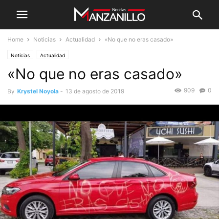
Home
Noticias
Actualidad
«No que no eras casado»
Noticias
Actualidad
«No que no eras casado»
909
0
By
Krystel Noyola
-
13 de agosto de 2019