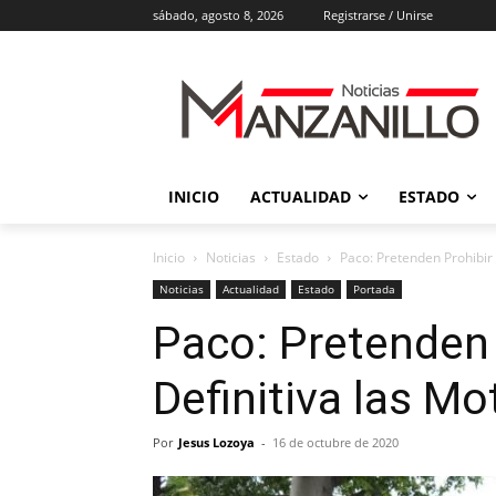
sábado, agosto 8, 2026
Registrarse / Unirse
INICIO
ACTUALIDAD
ESTADO
Inicio
Noticias
Estado
Paco: Pretenden Prohibir
Noticias
Actualidad
Estado
Portada
Paco: Pretenden
Definitiva las Mo
Por
Jesus Lozoya
-
16 de octubre de 2020