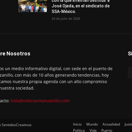
con la que intentan destituir a
José Ojeda, en el sindicato de
SSA-México.
24 de julio de 2026
re Nosotros
S
s un medio informativo digital, con sede en el puerto de
anillo, con más de 10 años generando tendencias, hoy
amos nuestra propia agenda con un alto compromiso
nuestra sociedad.
acto:
hola@noticiasmanzanillo.com
Inicio
Mundo
Actualidad
Justi
y SentidosCreativos
Política
Vida
Puerto