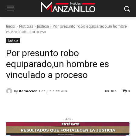
Inicio
Noticias
Justicia
Por presunto robo equiparado,un hombre
es vinculado a proceso
Justicia
Por presunto robo
equiparado,un hombre es
vinculado a proceso
By
Redacción
1 de junio de 2026
107
0
- Ads -