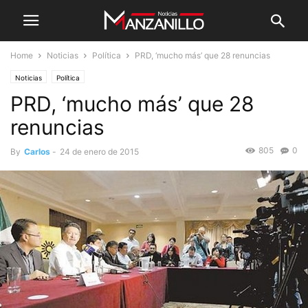
Home
Noticias
Política
PRD, ‘mucho más’ que 28 renuncias
Noticias
Política
PRD, ‘mucho más’ que 28
renuncias
805
0
By
Carlos
-
24 de enero de 2015