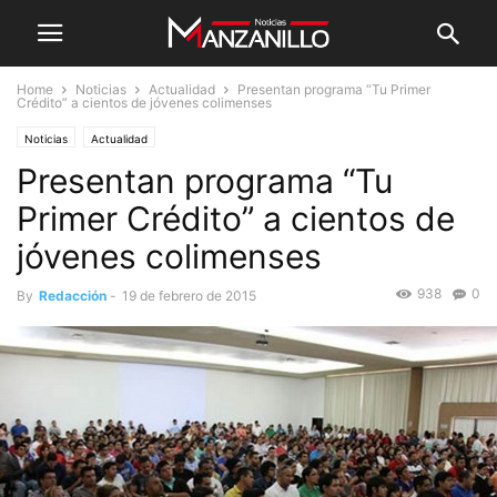
Home
Noticias
Actualidad
Presentan programa “Tu Primer
Crédito” a cientos de jóvenes colimenses
Noticias
Actualidad
Presentan programa “Tu
Primer Crédito” a cientos de
jóvenes colimenses
938
0
By
Redacción
-
19 de febrero de 2015