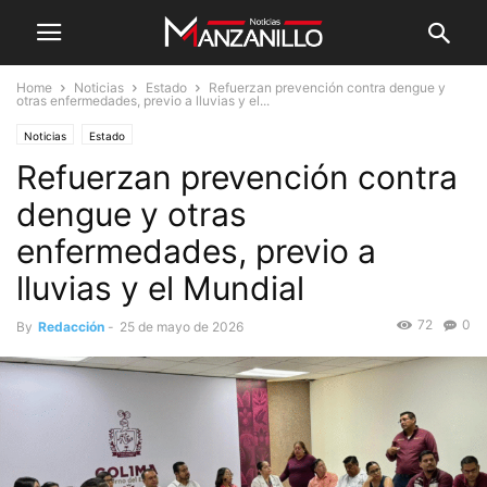
Home
Noticias
Estado
Refuerzan prevención contra dengue y
otras enfermedades, previo a lluvias y el...
Noticias
Estado
Refuerzan prevención contra
dengue y otras
enfermedades, previo a
lluvias y el Mundial
72
0
By
Redacción
-
25 de mayo de 2026