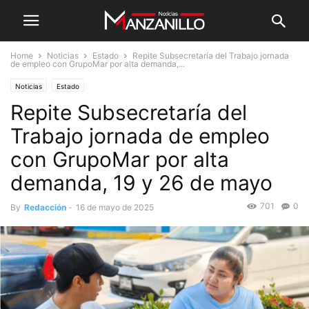
Home
Noticias
Estado
Repite Subsecretaría del Trabajo jornada
de empleo con GrupoMar por alta demanda,...
Noticias
Estado
Repite Subsecretaría del
Trabajo jornada de empleo
con GrupoMar por alta
demanda, 19 y 26 de mayo
701
0
By
Redacción
-
16 de mayo de 2025